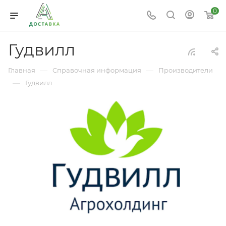
0
Гудвилл
—
—
Главная
Справочная информация
Производители
—
Гудвилл