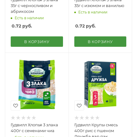
35г с черносливом и
35г с изюмом и ванилью
абрикосом
Есть в наличии
Есть в наличии
0.72
руб.
0.72
руб.
В КОРЗИНУ
В КОРЗИНУ
Гудвилл Хлопья 3 злака
Гудвилл Крупы смесь
400г с семенами чиа
400г рис с пшеном
Дружба вар.пак