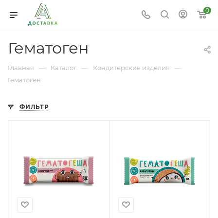
0
Гематоген
—
—
—
Главная
Каталог
Кондитерские изделия
Гематоген
ФИЛЬТР