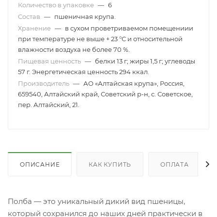
Количество в упаковке
—
6
Состав
—
пшеничная крупа.
Хранение
—
в сухом проветриваемом помещениии
при температуре не выше + 23 °С и относительной
влажности воздуха не более 70 %.
Пищевая ценность
—
белки 13 г; жиры 1,5 г; углеводы
57 г. Энергетическая ценность 294 ккал.
Производитель
—
АО «Алтайская крупа», Россия,
659540, Алтайский край, Советский р-н, с. Советское,
пер. Алтайский, 21.
ОПИСАНИЕ
КАК КУПИТЬ
ОПЛАТА
Полба — это уникальный дикий вид пшеницы,
который сохранился до наших дней практически в