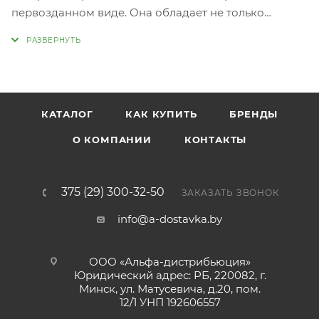
первозданном виде. Она обладает не только
интересным, но и запоминающимся вкусом с легкой
ореховой ноткой. Самое популярное блюдо из
полбы — это каша. Ее традиционно готовят на воде
или молоке, обогащая орехами, ягодами и
фруктами. Полба также прекрасно подходит в
КАТАЛОГ
КАК КУПИТЬ
БРЕНДЫ
качестве гарнира и может быть использована в
супах и вторых блюдах. Эту крупу можно добавить в
О КОМПАНИИ
КОНТАКТЫ
десерты, включить в состав салатов, а также
заменить рисом в плове и голубцах, используя для
фаршировки овощей. Попробуйте полбу — это не
375 (29) 300-32-50
ЗАКАЗАТЬ ЗВОНОК
только вкусно, но и полезно, и она отлично
info@a-dostavka.by
разнообразит ваш повседневный рацион.
ООО «Альфа-дистрибьюция»
Юридический адрес: РБ, 220082, г.
Минск, ул. Матусевича, д.20, пом.
12/1 УНП 192606557