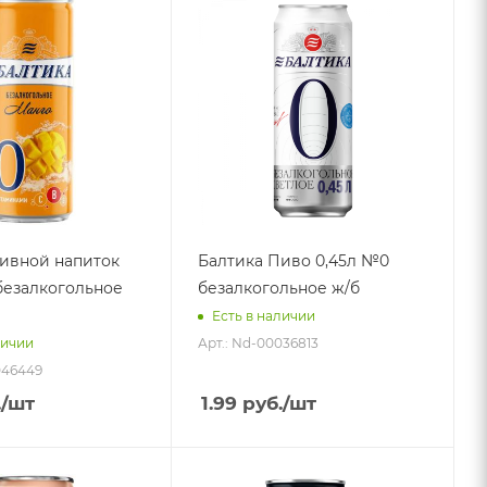
ивной напиток
Балтика Пиво 0,45л №0
безалкогольное
безалкогольное ж/б
Есть в наличии
Арт.: Nd-00036813
личии
046449
.
/шт
1.99
руб.
/шт