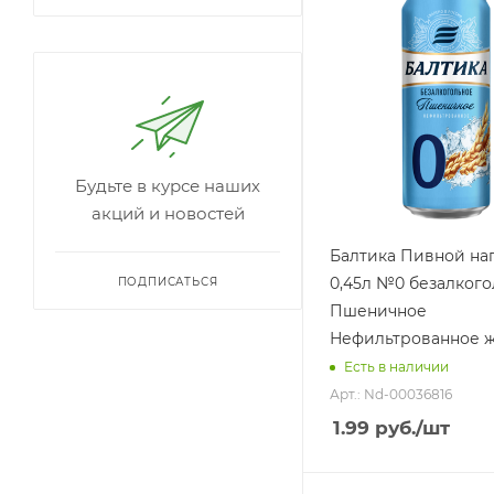
Будьте в курсе наших
акций и новостей
Балтика Пивной на
0,45л №0 безалког
ПОДПИСАТЬСЯ
Пшеничное
Нефильтрованное ж
Есть в наличии
Арт.: Nd-00036816
1.99
руб.
/шт