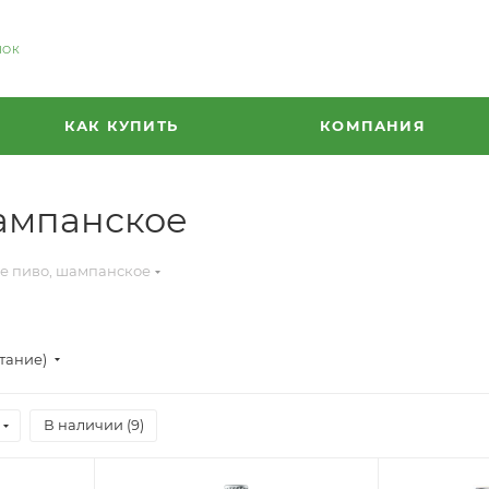
НОК
КАК КУПИТЬ
КОМПАНИЯ
шампанское
е пиво, шампанское
стание)
В наличии (
9
)