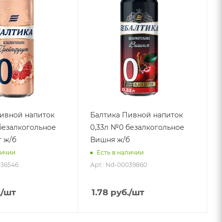
ивной напиток
Балтика Пивной напиток
безалкогольное
0,33л №0 безалкогольное
 ж/б
Вишня ж/б
личии
Есть в наличии
036546
Арт.: Nd-00039860
.
/шт
1.78
руб.
/шт