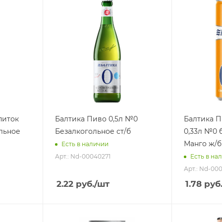
питок
Балтика Пиво 0,5л №0
Балтика П
льное
Безалкогольное ст/б
0,33л №0 
Манго ж/б
Есть в наличии
Арт.: Nd-00040271
Есть в на
Арт.: Nd-00
2.22
руб.
/шт
1.78
руб