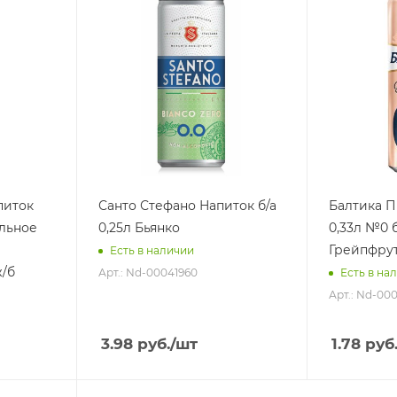
питок
Санто Стефано Напиток б/а
Балтика П
ольное
0,25л Бьянко
0,33л №0 
Грейпфрут
Есть в наличии
/б
Арт.: Nd-00041960
Есть в на
Арт.: Nd-00
3.98
руб.
/шт
1.78
руб