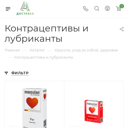
0
Контрацептивы и
лубриканты
—
—
Главная
Каталог
Красота, уход за собой, здоровье
—
Контрацептивы и лубриканты
ФИЛЬТР