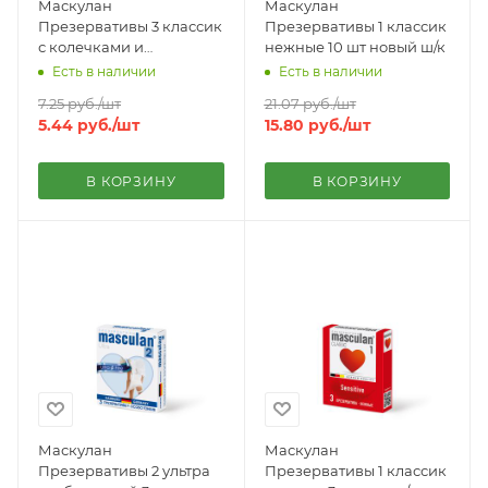
Маскулан
Маскулан
Презервативы 3 классик
Презервативы 1 классик
с колечками и
нежные 10 шт новый ш/к
пупырышками 3 шт
Есть в наличии
Есть в наличии
7.25
руб.
/шт
21.07
руб.
/шт
5.44
руб.
/шт
15.80
руб.
/шт
В КОРЗИНУ
В КОРЗИНУ
Маскулан
Маскулан
Презервативы 2 ультра
Презервативы 1 классик