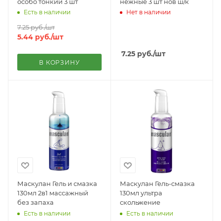
особо тонкий 3 шт
нежные 3 шт нов ш/к
Есть в наличии
Нет в наличии
7.25
руб.
/шт
5.44
руб.
/шт
7.25
руб.
/шт
В КОРЗИНУ
Маскулан Гель и смазка
Маскулан Гель-смазка
130мл 2в1 массажный
130мл ультра
без запаха
скольжение
Есть в наличии
Есть в наличии