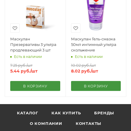
Маскулан
Маскулан Гель-смазка
Презервативы 3 ультра
50мл интимный ультра
продлевающий 3 шт
скольжение
Есть в наличии
Есть в наличии
7.25
руб.
/шт
10.02
руб.
/шт
5.44
руб.
/шт
8.02
руб.
/шт
В КОРЗИНУ
В КОРЗИНУ
КАТАЛОГ
КАК КУПИТЬ
БРЕНДЫ
О КОМПАНИИ
КОНТАКТЫ