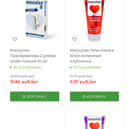
Маскулан
Маскулан Гель-смазка
Презервативы 2 ультра
50мл интимный
особо тонкий 10 шт
клубничка
Есть в наличии
Есть в наличии
21.07
руб.
/шт
11.71
руб.
/шт
15.80
руб.
/шт
9.37
руб.
/шт
В КОРЗИНУ
В КОРЗИНУ