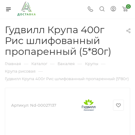
0
Гудвилл Крупа 400г
Рис шлифованный
пропаренный (5*80г)
—
—
—
—
Главная
Каталог
Бакалея
Крупы
—
Крупа рисовая
Гудвилл Крупа 400г Рис шлифованный пропаренный (5*80г)
Артикул:
Nd-00027137