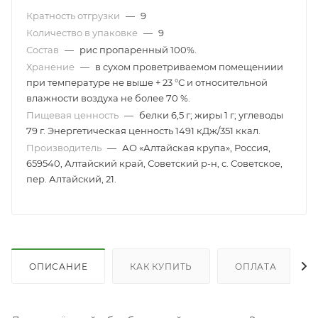
Кратность отгрузки
—
9
Количество в упаковке
—
9
Состав
—
рис пропаренный 100%.
Хранение
—
в сухом проветриваемом помещениии
при температуре не выше + 23 °С и относительной
влажности воздуха не более 70 %.
Пищевая ценность
—
белки 6,5 г; жиры 1 г; углеводы
79 г. Энергетическая ценность 1491 кДж/351 ккал.
Производитель
—
АО «Алтайская крупа», Россия,
659540, Алтайский край, Советский р-н, с. Советское,
пер. Алтайский, 21.
ОПИСАНИЕ
КАК КУПИТЬ
ОПЛАТА