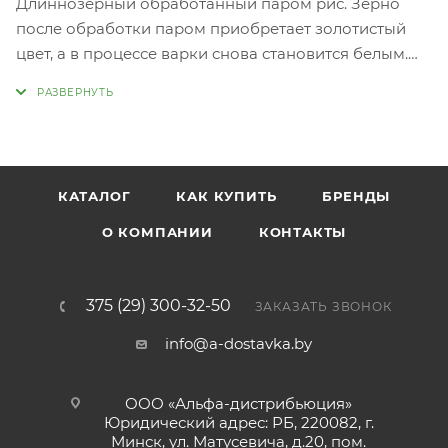
Длиннозёрный обработанный паром рис. Зерно
после обработки паром приобретает золотистый
цвет, а в процессе варки снова становится белым.
Пропаренный рис не слипается, поэтому хорошо
подходит для различных блюд от гарнира до плова.
КАТАЛОГ
КАК КУПИТЬ
БРЕНДЫ
О КОМПАНИИ
КОНТАКТЫ
375 (29) 300-32-50
ЗАКАЗАТЬ ЗВОНОК
info@a-dostavka.by
ООО «Альфа-дистрибьюция»
Юридический адрес: РБ, 220082, г.
Минск, ул. Матусевича, д.20, пом.