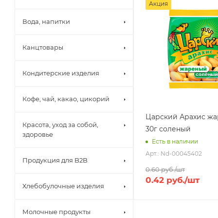
Акция
Вода, напитки
Канцтовары
Кондитерские изделия
Кофе, чай, какао, цикорий
Царский Арахис ж
Красота, уход за собой,
30г соленый
здоровье
Есть в наличии
Арт.: Nd-00045402
Продукция для B2B
0.60
руб.
/шт
0.42
руб.
/шт
Хлебобулочные изделия
Молочные продукты