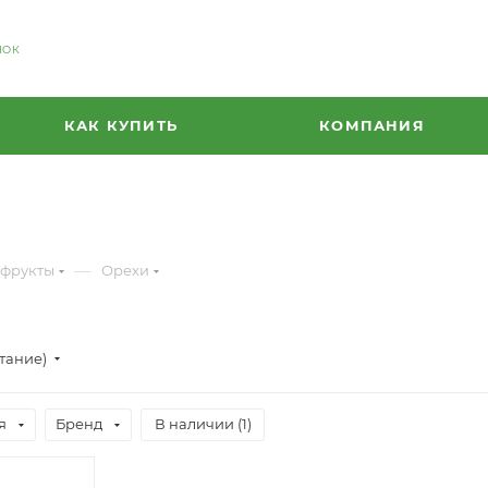
НОК
КАК КУПИТЬ
КОМПАНИЯ
—
офрукты
Орехи
стание)
я
Бренд
В наличии (
1
)