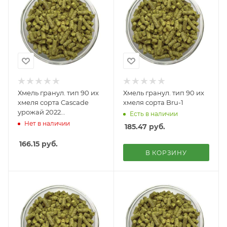
Хмель гранул. тип 90 их
Хмель гранул. тип 90 их
хмеля сорта Cascade
хмеля сорта Bru-1
урожай 2022
Есть в наличии
года,20кг,альфа-кислота
Нет в наличии
185.47
руб.
- 6,6%
166.15
руб.
В КОРЗИНУ