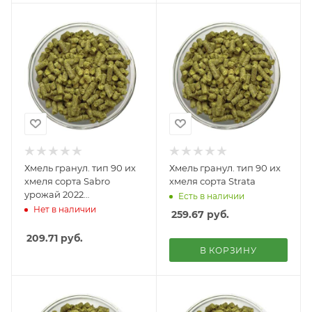
Хмель гранул. тип 90 их
Хмель гранул. тип 90 их
хмеля сорта Sabro
хмеля сорта Strata
урожай 2022
Есть в наличии
года,20кг,альфа-кислота
Нет в наличии
259.67
руб.
- 14,2%
209.71
руб.
В КОРЗИНУ