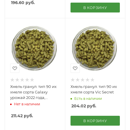
196.60
руб.
В КОРЗИНУ
Хмель гранул. тип 90 их
Хмель гранул. тип 90 их
хмеля сорта Galaxy
хмеля сорта Vic Secret
урожай 2022 года,
Есть в наличии
5кг,альфа-кислота - 13,9%
Нет в наличии
204.02
руб.
211.42
руб.
В КОРЗИНУ