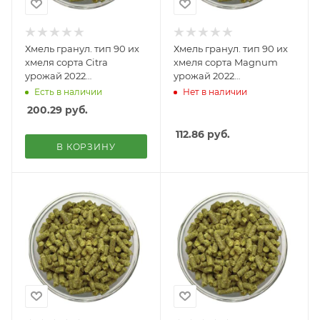
Хмель гранул. тип 90 их
Хмель гранул. тип 90 их
хмеля сорта Citra
хмеля сорта Magnum
урожай 2022
урожай 2022
года,20кг,альфа-кислота
года,20кг,альфа-кислота
Есть в наличии
Нет в наличии
- 13,8%
- 12,5%
200.29
руб.
112.86
руб.
В КОРЗИНУ