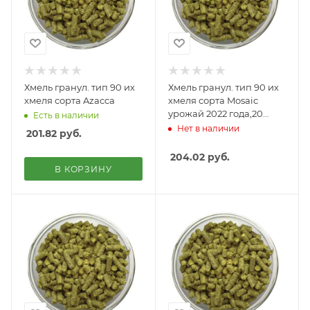
Хмель гранул. тип 90 их
Хмель гранул. тип 90 их
хмеля сорта Azacca
хмеля сорта Mosaic
урожай 2022 года,20
Есть в наличии
кг,альфа-кислота - 11,6%
Нет в наличии
201.82
руб.
204.02
руб.
В КОРЗИНУ