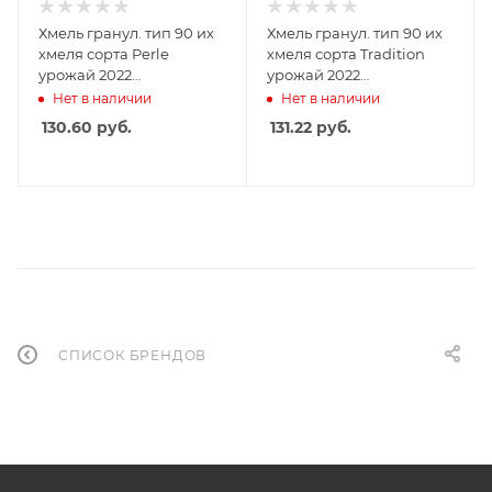
Хмель гранул. тип 90 их
Хмель гранул. тип 90 их
хмеля сорта Perle
хмеля сорта Tradition
урожай 2022
урожай 2022
года,20кг,альфа-кислота
года,20кг,альфа-кислота
Нет в наличии
Нет в наличии
- 4,8%
- 5,1%
130.60
руб.
131.22
руб.
СПИСОК БРЕНДОВ