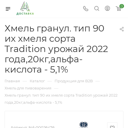
0
Хмель гранул. тип 90
их хмеля сорта
Tradition урожай 2022
года,20кг,альфа-
кислота - 5,1%
—
—
—
Главная
Каталог
Продукция для B2B
—
Хмель для пивоварения
Хмель гранул. тип 90 их хмеля сорта Tradition урожай 2022
года,20кг,альфа-кислота - 5,1%
Артикул:
Nd-00026476