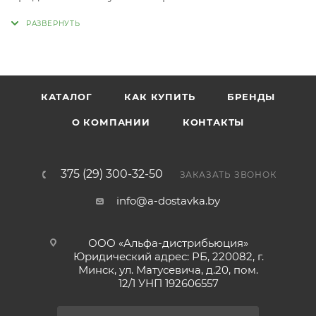
горечи.Аромат – мягкий пряный, вкус –
сладковатый: в нем присутствуют цитрусовая и
цветочная нотки.Содержание альфа-кислоты - 5.1%
КАТАЛОГ
КАК КУПИТЬ
БРЕНДЫ
О КОМПАНИИ
КОНТАКТЫ
375 (29) 300-32-50
ЗАКАЗАТЬ ЗВОНОК
info@a-dostavka.by
ООО «Альфа-дистрибьюция»
Юридический адрес: РБ, 220082, г.
Минск, ул. Матусевича, д.20, пом.
12/1 УНП 192606557