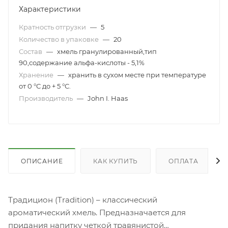
Характеристики
Кратность отгрузки
—
5
Количество в упаковке
—
20
Состав
—
хмель гранулированный,тип
90,содержание альфа-кислоты - 5,1%
Хранение
—
хранить в сухом месте при температуре
от 0 °С до + 5 °С.
Производитель
—
John I. Haas
ОПИСАНИЕ
КАК КУПИТЬ
ОПЛАТА
Традицион (Tradition) – классический
ароматический хмель. Предназначается для
придания напитку четкой травянистой