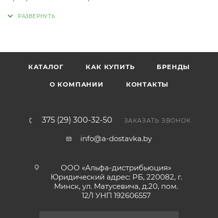
и впервые выпущен в 1972 году. Сегодня это
наиболее популярный американский аромат
хмеля.Аромат: цитрусовый с цветочными
тонами.Содержание альфа-кислоты - 6,6%
КАТАЛОГ
КАК КУПИТЬ
БРЕНДЫ
О КОМПАНИИ
КОНТАКТЫ
375 (29) 300-32-50
ЗАКАЗАТЬ ЗВОНОК
info@a-dostavka.by
ООО «Альфа-дистрибьюция»
Юридический адрес: РБ, 220082, г.
Минск, ул. Матусевича, д.20, пом.
12/1 УНП 192606557