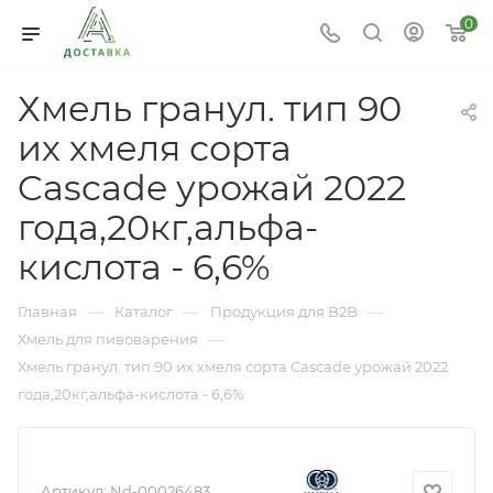
0
Хмель гранул. тип 90
их хмеля сорта
Cascade урожай 2022
года,20кг,альфа-
кислота - 6,6%
—
—
—
Главная
Каталог
Продукция для B2B
—
Хмель для пивоварения
Хмель гранул. тип 90 их хмеля сорта Cascade урожай 2022
года,20кг,альфа-кислота - 6,6%
Артикул:
Nd-00026483