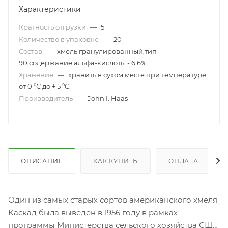
Характеристики
Кратность отгрузки
—
5
Количество в упаковке
—
20
Состав
—
хмель гранулированный,тип
90,содержание альфа-кислоты - 6,6%
Хранение
—
хранить в сухом месте при температуре
от 0 °С до + 5 °С.
Производитель
—
John I. Haas
ОПИСАНИЕ
КАК КУПИТЬ
ОПЛАТА
Один из самых старых сортов американского хмеля
Каскад была выведен в 1956 году в рамках
программы Министерства сельского хозяйства США