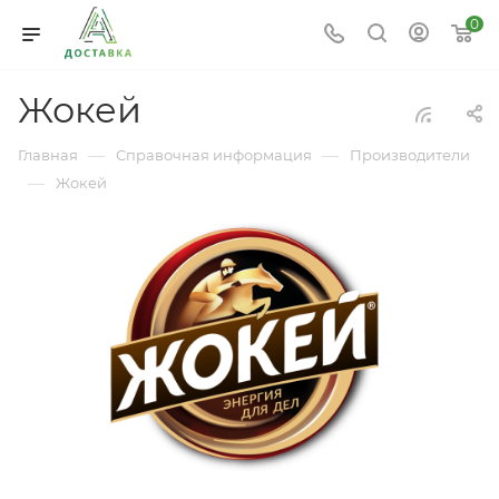
0
Жокей
—
—
Главная
Справочная информация
Производители
—
Жокей