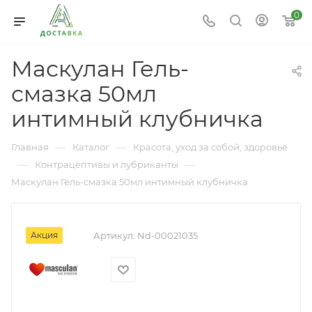
0
Маскулан Гель-
смазка 50мл
интимный клубничка
—
—
Главная
Каталог
Красота, уход за собой, здоровье
—
—
Контрацептивы и лубриканты
Маскулан Гель-смазка 50мл интимный клубничка
Акция
Артикул:
Nd-00021035