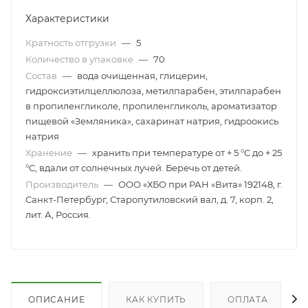
Характеристики
Кратность отгрузки
—
5
Количество в упаковке
—
70
Состав
—
вода очищенная, глицерин,
гидроксиэтилцеллюлоза, метилпарабен, этилпарабен
в пропиленгликоле, пропиленгликоль, ароматизатор
пищевой «Земляника», сахаринат натрия, гидроокись
натрия
Хранение
—
хранить при температуре от + 5 °C до + 25
°C, вдали от солнечных лучей. Беречь от детей.
Производитель
—
ООО «ХБО при РАН «Вита» 192148, г.
Санкт-Петербург, Старопутиловский вал, д. 7, корп. 2,
лит. А, Россия.
ОПИСАНИЕ
КАК КУПИТЬ
ОПЛАТА