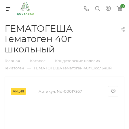
0
ГЕМАТОГЕША
Гематоген 40г
школьный
—
—
—
Главная
Каталог
Кондитерские изделия
—
Гематоген
ГЕМАТОГЕША Гематоген 40г школьный
Акция
Артикул:
Nd-00017367