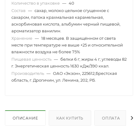
Количество в упаковке
—
40
Состав
—
сахар, молоко цельное сгущенное с
сахаром, патока крахмальная карамельная,
аскорбиновая кислота, альбумин черный пищевой,
ароматизатор ванилин.
Хранение
—
18 месяцев. В защищённом от света
месте при температуре не выше +25 и относительной
влажности воздуха не более 75%
Пищевая ценность
—
белки 6 г; жиры 4 г; углеводы 82
г. Энергетическая ценность 1630 кДж/390 ккал.
Производитель
—
ОАО «Экзон», 225612,Брестская
область, г. Дрогичин, ул. Ленина, 202, РБ.
ОПИСАНИЕ
КАК КУПИТЬ
ОПЛАТА