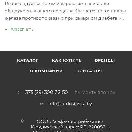
Рекомендуется детям и взрослым в качестве
общеукрепляющего средства. Является источником
железа.противопоказано при сахарном диабете и
индивидуальной непереносимости компонентов.
КАТАЛОГ
КАК КУПИТЬ
БРЕНДЫ
О КОМПАНИИ
КОНТАКТЫ
375 (29) 300-32-50
ЗАКАЗАТЬ ЗВОНОК
info@a-dostavka.by
ООО «Альфа-дистрибьюция»
Юридический адрес: РБ, 220082, г.