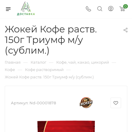
0
Жокей Кофе раств.
150г Триумф м/у
(сублим.)
—
—
—
Главная
Каталог
Кофе, чай, какао, цикорий
—
—
Кофе
Кофе растворимый
Жокей Кофе раств. 150г Триумф м/у (сублим.)
Артикул:
Nd-00001878