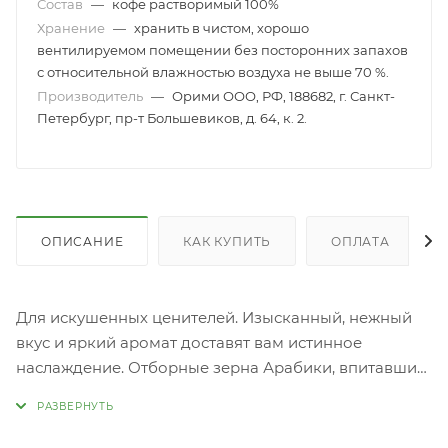
Состав
—
кофе растворимый 100%
Хранение
—
хранить в чистом, хорошо
вентилируемом помещении без посторонних запахов
с относительной влажностью воздуха не выше 70 %.
Производитель
—
Орими ООО, РФ, 188682, г. Санкт-
Петербург, пр-т Большевиков, д. 64, к. 2.
ОПИСАНИЕ
КАК КУПИТЬ
ОПЛАТА
Для искушенных ценителей. Изысканный, нежный
вкус и яркий аромат доставят вам истинное
наслаждение. Отборные зерна Арабики, впитавшие
тепло солнца и аромат экзетических стран, удачная
композиция кофейных сортов и безупречная
обжарка создают уникальный вкус кофе.