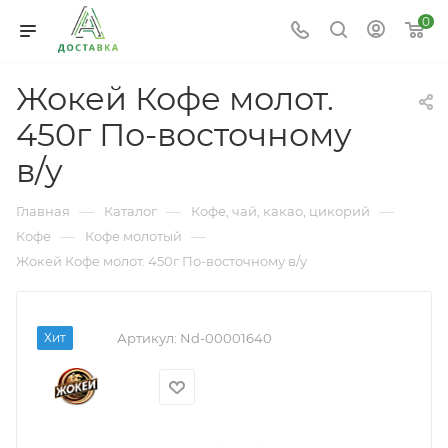
0
Жокей Кофе молот.
450г По-восточному
в/у
—
—
—
Главная
Каталог
Кофе, чай, какао, цикорий
—
—
Кофе
Кофе молотый
Жокей Кофе молот. 450г По-восточному в/у
Хит
Артикул:
Nd-00001640