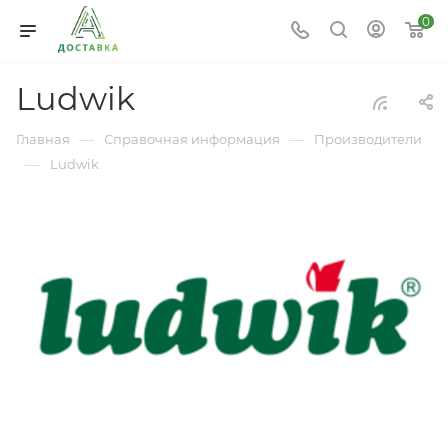
0
Ludwik
—
—
Главная
Справочная информация
Производители
—
Ludwik