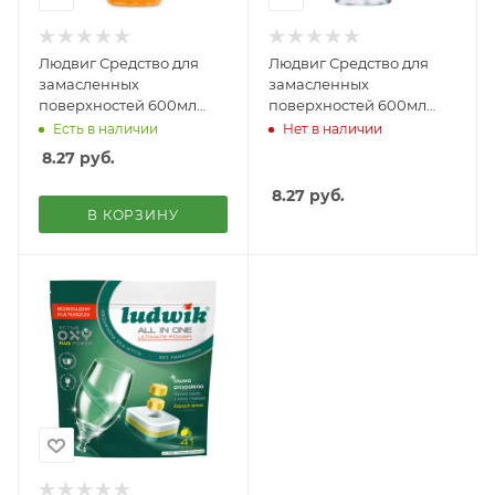
Людвиг Средство для
Людвиг Средство для
замасленных
замасленных
поверхностей 600мл
поверхностей 600мл
Актив Фом Экзотик
Актив Фом Фреш
Есть в наличии
Нет в наличии
Фрукт
8.27
руб.
8.27
руб.
В КОРЗИНУ