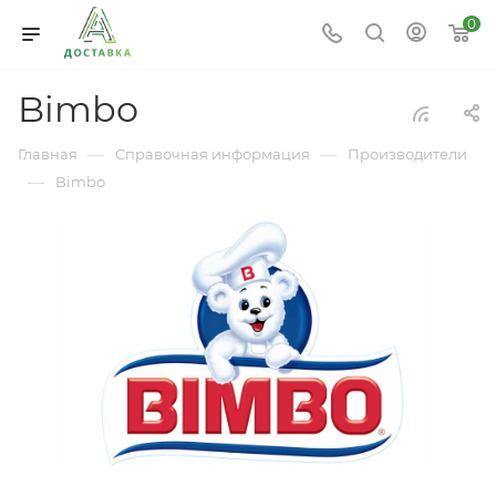
0
Bimbo
—
—
Главная
Справочная информация
Производители
—
Bimbo