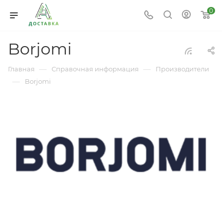
0
Borjomi
—
—
Главная
Справочная информация
Производители
—
Borjomi