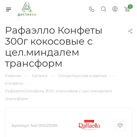
0
Рафаэлло Конфеты
300г кокосовые с
цел.миндалем
трансформ
—
—
—
Главная
Каталог
Кондитерские изделия
—
Конфеты
Рафаэлло Конфеты 300г кокосовые с цел.миндалем
трансформ
Артикул:
Nd-00021095