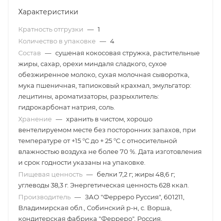
Характеристики
Кратность отгрузки
—
1
Количество в упаковке
—
4
Состав
—
сушеная кокосовая стружка, растительные
жиры, сахар, орехи миндаля сладкого, сухое
обезжиренное молоко, сухая молочная сыворотка,
мука пшеничная, тапиоковый крахмал, эмульгатор:
лецитины, ароматизаторы, разрыхлитель:
гидрокарбонат натрия, соль.
Хранение
—
хранить в чистом, хорошо
вентелируемом месте без посторонних запахов, при
температуре от +15 °C до + 25 °C с относительной
влажностью воздуха не более 70 %. Дата изготовления
и срок годности указаны на упаковке.
Пищевая ценность
—
белки 7,2 г; жиры 48,6 г;
углеводы 38,3 г. Энергетическая ценность 628 ккал.
Производитель
—
ЗАО "Ферреро Руссия", 601211,
Владимирская обл., Собинский р-н, с. Ворша,
кондитерская фабрика "Ферреро", Россия.