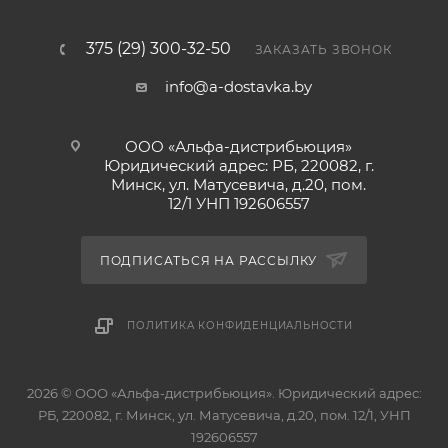
Raffaello были созданы как " летние " конфеты,
которые в отличие от шоколадных не тают при
375 (29) 300-32-50
ЗАКАЗАТЬ ЗВОНОК
высокой температуре. Каждое изделие упаковано в
info@a-dostavka.by
индивидуальный пакетик. Коробка стильно
оформлена и станет приятным романтическим
подарком дорогому человеку.
ООО «Альфа-дистрибьюция»
Юридический адрес: РБ, 220082, г.
Минск, ул. Матусевича, д.20, пом.
12/1 УНП 192606557
ПОДПИСАТЬСЯ НА РАССЫЛКУ
ПОЛИТИКА КОНФИДЕНЦИАЛЬНОСТИ
2026 © ООО «Альфа-дистрибьюция». Юридический адрес:
РБ, 220082, г. Минск, ул. Матусевича, д.20, пом. 12/1, УНП
192606557