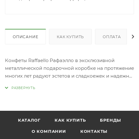
ОПИСАНИЕ
КАК КУПИТЬ
ОПЛАТА
Конфеты Raffaello Рафаэлло в эксклюзивной
металлической подарочной коробке на протяжение
многих лет радуют эстетов и сладкоежек и надежно
зарекомендовали себя как хороший подарок для
любого получателя ! Рафаэлло вдохновляет, создает
атмосферу романтики и дарит незабываемый,
неповторимый вкус и аромат свежих кокосов!
Оболочка из хрустящей вафли, нежный молочный
КАТАЛОГ
КАК КУПИТЬ
БРЕНДЫ
крем, целый миндаль и ароматная кокосовая
стружка - это изысканное сочетание, которое
О КОМПАНИИ
КОНТАКТЫ
пользуется огромной популярностью во всем мире.