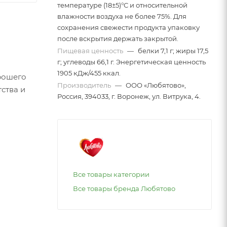
температуре (18±5)°С и относительной
влажности воздуха не более 75%. Для
сохранения свежести продукта упаковку
после вскрытия держать закрытой.
Пищевая ценность
—
белки 7,1 г; жиры 17,5
г; углеводы 66,1 г. Энергетическая ценность
1905 кДж/455 ккал.
рошего
Производитель
—
ООО «Любятово»,
тства и
Россия, 394033, г. Воронеж, ул. Витрука, 4.
Все товары категории
Все товары бренда Любятово