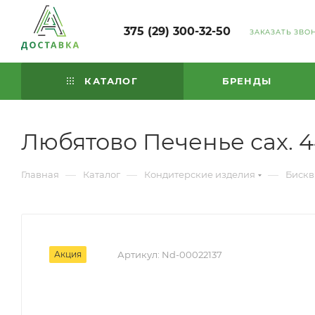
375 (29) 300-32-50
ЗАКАЗАТЬ ЗВО
КАТАЛОГ
БРЕНДЫ
Любятово Печенье сах. 
—
—
—
Главная
Каталог
Кондитерские изделия
Бискв
Акция
Артикул:
Nd-00022137