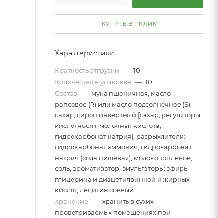
КУПИТЬ В 1 КЛИК
Характеристики
Кратность отгрузки
—
10
Количество в упаковке
—
10
Состав
—
мука пшеничная, масло
рапсовое (R) или масло подсолнечное (S),
сахар, сироп инвертный [сахар, регуляторы
кислотности: молочная кислота,
гидрокарбонат натрия], разрыхлители:
гидрокарбонат аммония, гидрокарбонат
натрия (сода пищевая); молоко топлёное,
соль, ароматизатор, эмульгаторы: эфиры
глицерина и диацетилвинной и жирных
кислот, лецитин соевый.
Хранение
—
хранить в сухих
проветриваемых помещениях при