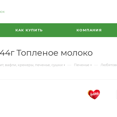
НОК
КАК КУПИТЬ
КОМПАНИЯ
444г Топленое молоко
—
—
ит, вафли, крекеры, печенье, сушки
Печенье
Любятово