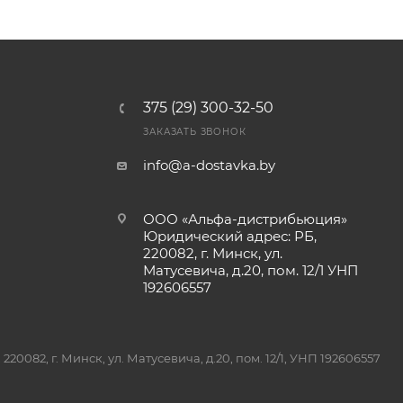
375 (29) 300-32-50
ЗАКАЗАТЬ ЗВОНОК
info@a-dostavka.by
ООО «Альфа-дистрибьюция»
Юридический адрес: РБ,
220082, г. Минск, ул.
Матусевича, д.20, пом. 12/1 УНП
192606557
082, г. Минск, ул. Матусевича, д.20, пом. 12/1, УНП 192606557