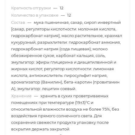
Кратность отгрузки
—
12
Количество в упаковке
—
12
Состав
—
мука пшеничная, сахар, сироп инвертный
[сахар, регуляторы кислотности: молочная кислота,
гидрокарбонат натрия], масло растительное, крахмал
кукурузный, разрыхлители: гидрокарбонат аммония,
гидрокарбонат натрия (сода пищевая); молоко
обезжиренное сухое, карбонат кальция, соль,
эмульгатор: эфиры глицерина и диацетилвинной и
жирных кислот, регулятор кислотности: лимонная
кислота, антиокислитель: пиросульфит натрия,
ароматизатор (Ванилин), бета-каротин (провитамин
А), эмульгатор: лецитин соевый.
Хранение
—
хранить в сухих проветриваемых
помещениях при температуре (19±3)°С и
относительной влажности воздуха не более 75%, без
воздействия прямого солнечного света. Для
сохранения свежести продукта упаковку после
вскрытия держать закрытой.