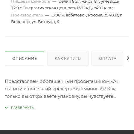
Пищевая ценность
—
белки 8,2 г, жиры 8 г, углеводы
72,9 г. Энергетическая ценность 1682 кДж/402 ккал.
Производитель
—
ООО «Любятово», Россия, 394033, г.
Воронеж, ул. Витрука, 4.
ОПИСАНИЕ
КАК КУПИТЬ
ОПЛАТА
Представляем обогащенный провитамином «А»
сытный и полезный крекер «Витаминный»! Как
только вы открываете упаковку, вы чувствуете
мягкий и легкий молочно-ванильный аромат. А дети
полюбят крекеры за веселую форму в виде
зверюшек. Превратите время перекуса в
интересную игру!