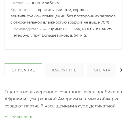
Состав
—
100% арабика.
Хранение
—
хранить в чистом, хорошо
вентилируемом помещении без посторонних запахов
с относительной влажностью воздуха не выше 70 %.
Производитель
—
Орими ООО, РФ, 188682, г. Санкт-
Петербург, пр-т Большевиков, д. 64, к. 2.
ОПИСАНИЕ
КАК КУПИТЬ
ОПЛАТА
Тщательно выверенное сочетание зерен арабики из
Африки и Центральной Америки и темная обжарка
создают плотный насыщенный вкус с деликатной
фруктовой кислинкой и долгое послевкусие,
наполненное сладостью великолепного десерта.