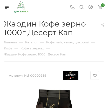
0
Жардин Кофе зерно
1000г Десерт Кап
—
—
—
Главная
Каталог
Кофе, чай, какао, цикорий
—
—
Кофе
Кофе в зернах
Жардин Кофе зерно 1000г Десерт Кап
Артикул:
Nd-00020689