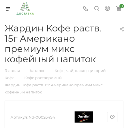
0
Жардин Кофе раств.
15г Американо
премиум микс
кофейный напиток
—
—
—
Главная
Каталог
Кофе, чай, какао, цикорий
—
—
Кофе
Кофе растворимый
Жардин Кофе раств. 15г Американо премиум микс
кофейный напиток
Артикул:
Nd-00026494