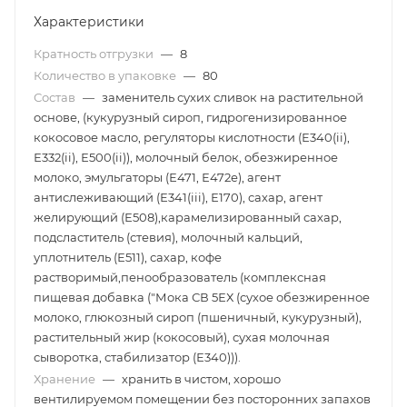
Характеристики
Кратность отгрузки
—
8
Количество в упаковке
—
80
Состав
—
заменитель сухих сливок на растительной
основе, (кукурузный сироп, гидрогенизированное
кокосовое масло, регуляторы кислотности (Е340(ii),
Е332(ii), Е500(ii)), молочный белок, обезжиренное
молоко, эмульгаторы (Е471, Е472е), агент
антислеживающий (Е341(iii), Е170), сахар, агент
желирующий (Е508),карамелизированный сахар,
подсластитель (стевия), молочный кальций,
уплотнитель (Е511), сахар, кофе
растворимый,пенообразователь (комплексная
пищевая добавка ("Мока СВ 5ЕХ (сухое обезжиренное
молоко, глюкозный сироп (пшеничный, кукурузный),
растительный жир (кокосовый), сухая молочная
сыворотка, стабилизатор (Е340))).
Хранение
—
хранить в чистом, хорошо
вентилируемом помещении без посторонних запахов