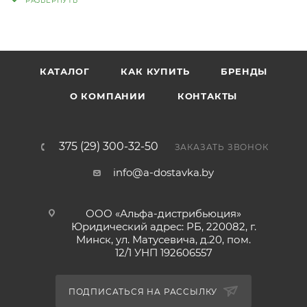
выраженную кофейную ноту в мягкую вкусовую
гамму и обеспечивает плотную густую пенку.
КАТАЛОГ
КАК КУПИТЬ
БРЕНДЫ
О КОМПАНИИ
КОНТАКТЫ
375 (29) 300-32-50
ЗАКАЗАТЬ ЗВОНОК
info@a-dostavka.by
ООО «Альфа-дистрибьюция»
Юридический адрес: РБ, 220082, г.
Минск, ул. Матусевича, д.20, пом.
12/1 УНП 192606557
ПОДПИСАТЬСЯ НА РАССЫЛКУ