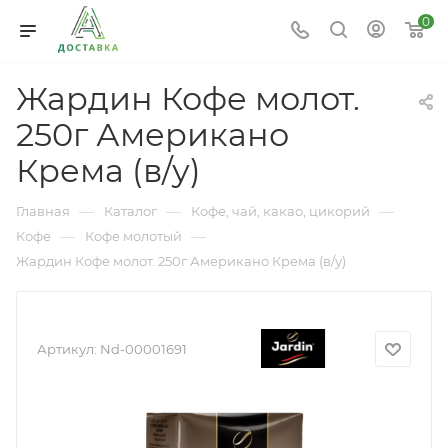
0
Жардин Кофе молот.
250г Американо
Крема (в/у)
—
—
—
Главная
Каталог
Кофе, чай, какао, цикорий
—
—
Кофе
Кофе молотый
Жардин Кофе молот. 250г Американо Крема (в/у)
Артикул:
Nd-00001691