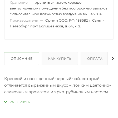
Хранение
—
хранить в чистом, хорошо
вентилируемом помещении без посторонних запахов
с относительной влажностью воздуха не выше 70 %.
Производитель
—
Орими ООО, РФ, 188682, г. Санкт-
Петербург, пр-т Большевиков, д. 64, к. 2.
ОПИСАНИЕ
КАК КУПИТЬ
ОПЛАТА
Крепкий и насыщенный черный чай, который
отличается выраженным вкусом, тонким цветочно-
сливочным ароматом и ярко-рубиновым настоем.
Мелкие чайные листочки очень быстро отдают
напитку природную насыщенность и свежесть.