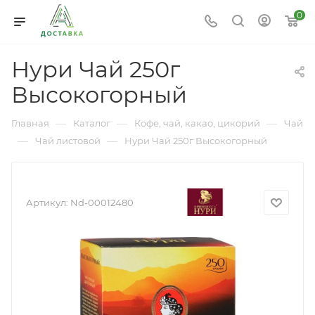
0
Нури Чай 250г
Высокогорный
—
—
—
Главная
Каталог
Кофе, чай, какао, цикорий
Чай
—
—
Чай листовой
Нури Чай 250г Высокогорный
Артикул:
Nd-00012480