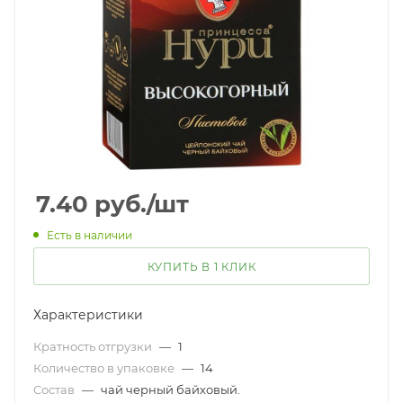
7.40
руб.
/шт
Есть в наличии
КУПИТЬ В 1 КЛИК
Характеристики
Кратность отгрузки
—
1
Количество в упаковке
—
14
Состав
—
чай черный байховый.