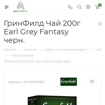
0
ГринФилд Чай 200г
Earl Grey Fantasy
черн.
—
—
—
Главная
Каталог
Кофе, чай, какао, цикорий
Чай
—
—
Чай листовой
ГринФилд Чай 200г Earl Grey Fantasy черн.
Артикул:
Nd-00001827