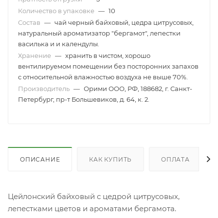
Количество в упаковке
—
10
Состав
—
чай черный байховый, цедра цитрусовых,
натуральный ароматизатор "бергамот", лепестки
василька и и календулы.
Хранение
—
хранить в чистом, хорошо
вентилируемом помещении без посторонних запахов
с относительной влажностью воздуха не выше 70%.
Производитель
—
Орими ООО, РФ, 188682, г. Санкт-
Петербург, пр-т Большевиков, д. 64, к. 2.
ОПИСАНИЕ
КАК КУПИТЬ
ОПЛАТА
Цейлонский байховый с цедрой цитрусовых,
лепестками цветов и ароматами бергамота.