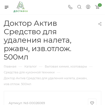
0
Доктор Актив
Средство для
удаления налета,
ржавч, изв.отлож.
500мл
—
—
—
Главная
Каталог
Бытовая химия, хозтовары
—
Средства для кухонной техники
Доктор Актив Средство для удаления налета, ржавч,
изв.отлож. 500мл
Артикул:
Nd-00026069