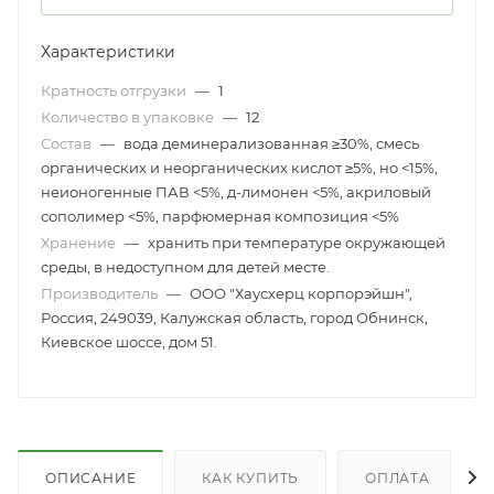
Характеристики
Кратность отгрузки
—
1
Количество в упаковке
—
12
Состав
—
вода деминерализованная ≥30%, смесь
органических и неорганических кислот ≥5%, но <15%,
неионогенные ПАВ <5%, д-лимонен <5%, акриловый
сополимер <5%, парфюмерная композиция <5%
Хранение
—
хранить при температуре окружающей
среды, в недоступном для детей месте.
Производитель
—
ООО "Хаусхерц корпорэйшн",
Россия, 249039, Калужская область, город Обнинск,
Киевское шоссе, дом 51.
ОПИСАНИЕ
КАК КУПИТЬ
ОПЛАТА