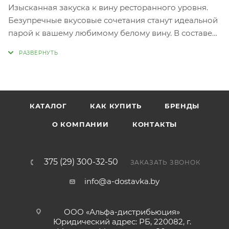
Изысканная закуска к вину ресторанного уровня.
Безупречные вкусовые сочетания станут идеальной
парой к вашему любимому белому вину. В составе
закусок - овощи, орехи и суперфуды, выбранные
винными энтузиастами и блогерами.
Идеально сочетается с такими винами, как БОРДО,
КАБЕРНЕ, СОВИНЬОН, ТЕМПРАНИЛЬО, МАЛЬБЕК.
КАТАЛОГ
КАК КУПИТЬ
БРЕНДЫ
О КОМПАНИИ
КОНТАКТЫ
375 (29) 300-32-50
ЗАКАЗАТЬ ЗВОНОК
info@a-dostavka.by
ООО «Альфа-дистрибьюция»
Юридический адрес: РБ, 220082, г.