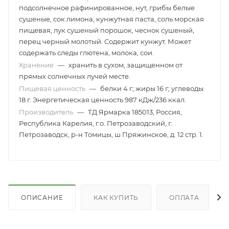
подсолнечное рафинированное, нут, грибы белые
сушеные, сок лимона, кунжутная паста, соль морская
пищевая, лук сушеный порошок, чеснок сушеный,
перец черный молотый. Содержит кунжут. Может
содержать следы глютена, молока, сои.
Хранение
—
хранить в сухом, защищенном от
прямых солнечных лучей месте.
Пищевая ценность
—
белки 4 г; жиры 16 г; углеводы
18 г. Энергетическая ценность 987 кДж/236 ккал.
Производитель
—
ТД Ярмарка 185013, Россия,
Республика Карелия, г.о. Петрозаводский, г.
Петрозаводск, р-н Томицы, ш Пряжинское, д. 12 стр. 1.
ОПИСАНИЕ
КАК КУПИТЬ
ОПЛАТА