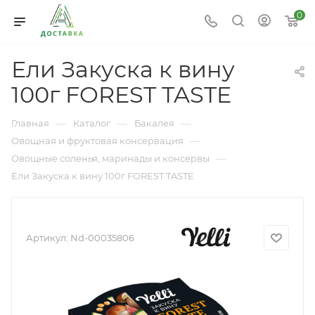
0
Ели Закуска к вину
100г FOREST TASTE
—
—
—
Главная
Каталог
Бакалея
—
Овощная и фруктовая консервация
—
Овощные соленья, маринады и консервы
Ели Закуска к вину 100г FOREST TASTE
Артикул:
Nd-00035806