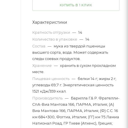
КУПИТЬ В 1 КЛИК
Характеристики
Кратность отгрузки
—
14
Количество в упаковке
—
14
Состав
—
мука из твердой пшеницы
высшего сорта, вода. Может содержать
следы соевых продуктов.
Хранение
—
хранить в сухом прохладном
месте.
Пищевая ценность
—
белки 14 г; жиры 2 г;
углеводы 69,7 г. Энергетическая ценность
1521 кДж/359 ккал.
Производитель
—
Барилла Г.& Р. Фрателли-
СпА-Виа Мантова 166, ПАРМА, Италия; (А)
Виа Мантова-166, ПАРМА, Италия; (Ф) С.С. 16
км 684+300, Фоггиа, Италия; (ГГ) км 75 Ламиа
Натионал Роад, ГР Тхеве (Атхенс), Греция;