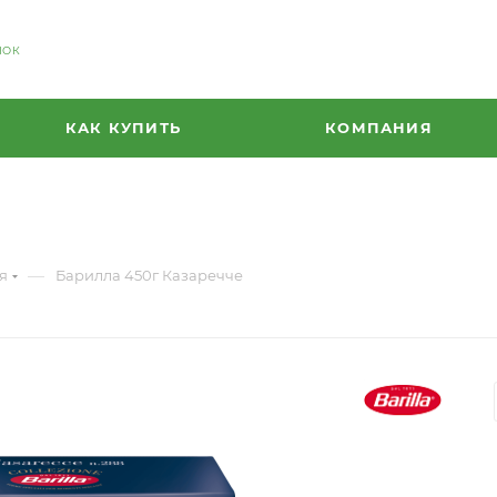
НОК
КАК КУПИТЬ
КОМПАНИЯ
—
я
Барилла 450г Казаречче