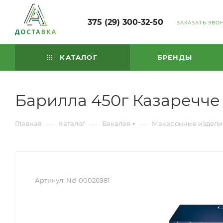
375 (29) 300-32-50
ЗАКАЗАТЬ ЗВО
КАТАЛОГ
БРЕНДЫ
Барилла 450г Казаречче
—
—
—
Главная
Каталог
Бакалея
Макаронные издели
Артикул:
Nd-00026981