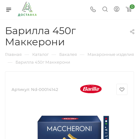
0
Барилла 450г
Маккерони
—
—
—
Главная
Каталог
Бакалея
Макаронные изделия
—
Барилла 450г Маккерони
Артикул:
Nd-00014142