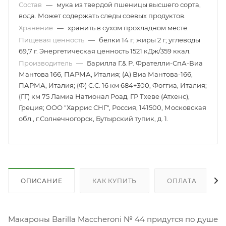
Состав
—
мука из твердой пшеницы высшего сорта,
вода. Может содержать следы соевых продуктов.
Хранение
—
хранить в сухом прохладном месте.
Пищевая ценность
—
белки 14 г; жиры 2 г; углеводы
69,7 г. Энергетическая ценность 1521 кДж/359 ккал.
Производитель
—
Барилла Г.& Р. Фрателли-СпА-Виа
Мантова 166, ПАРМА, Италия; (А) Виа Мантова-166,
ПАРМА, Италия; (Ф) С.С. 16 км 684+300, Фоггиа, Италия;
(ГГ) км 75 Ламиа Натионал Роад, ГР Тхеве (Атхенс),
Греция; ООО "Харрис СНГ", Россия, 141500, Московская
обл., г.Солнечногорск, Бутырский тупик, д. 1.
ОПИСАНИЕ
КАК КУПИТЬ
ОПЛАТА
Макароны Barilla Maccheroni № 44 придутся по душе