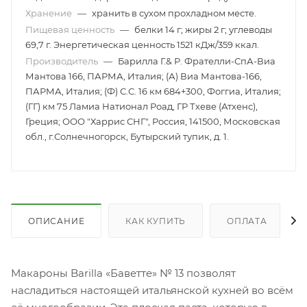
Хранение
—
хранить в сухом прохладном месте.
Пищевая ценность
—
белки 14 г; жиры 2 г; углеводы
69,7 г. Энергетическая ценность 1521 кДж/359 ккал.
Производитель
—
Барилла Г.& Р. Фрателли-СпА-Виа
Мантова 166, ПАРМА, Италия; (А) Виа Мантова-166,
ПАРМА, Италия; (Ф) С.С. 16 км 684+300, Фоггиа, Италия;
(ГГ) км 75 Ламиа Натионал Роад, ГР Тхеве (Атхенс),
Греция; ООО "Харрис СНГ", Россия, 141500, Московская
обл., г.Солнечногорск, Бутырский тупик, д. 1.
ОПИСАНИЕ
КАК КУПИТЬ
ОПЛАТА
Макароны Barilla «Баветте» № 13 позволят
насладиться настоящей итальянской кухней во всём