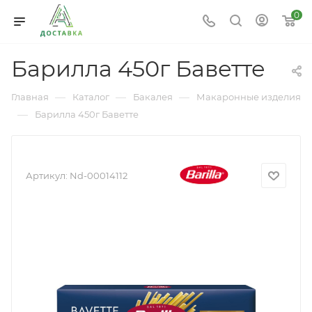
0
Барилла 450г Баветте
—
—
—
Главная
Каталог
Бакалея
Макаронные изделия
—
Барилла 450г Баветте
Артикул:
Nd-00014112