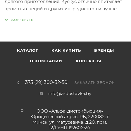
долгого приготовления. Кускус отлично впитывает
ароматы специй и других ингредиентов и лучше
всего подходит для приготовления пряных блюд. Из
стран Северной Африки в Средние века кускус
попал в Европу, где его сразу оценили передовые
шеф-повара того времени. Из кускуса с ароматными
травами легко приготовить быстрый гарнир к рыбе,
КАТАЛОГ
КАК КУПИТЬ
БРЕНДЫ
мясу, овощам или же самостоятельное блюдо, подав
его с соусом.
О КОМПАНИИ
КОНТАКТЫ
375 (29) 300-32-50
ЗАКАЗАТЬ ЗВОНОК
info@a-dostavka.by
ООО «Альфа-дистрибьюция»
Юридический адрес: РБ, 220082, г.
Минск, ул. Матусевича, д.20, пом.
12/1 УНП 192606557