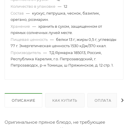
Количество в упаковке
—
12
Состав
—
кускус, петрушка, чеснок, базилик,
орегано, розмарин.
Хранение
—
хранить в сухом, защищенном от
прямых солнечных лучей месте.
Пищевая ценность
—
белки 13 г; жиры 0,5 г; углеводы
77 г. Энергетическая ценность 1530 кДж/370 ккал.
Производитель
—
ТД Ярмарка 185013, Россия,
Республика Карелия, г.о. Петрозаводский, г.
Петрозаводск, р-н Томицы, ш Пряжинское, д. 12 стр. 1.
ОПИСАНИЕ
КАК КУПИТЬ
ОПЛАТА
Оригинальное пряное блюдо, не требующее