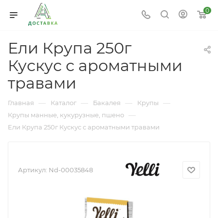
0
Ели Крупа 250г
Кускус с ароматными
травами
—
—
—
—
Главная
Каталог
Бакалея
Крупы
—
Крупы манные, кукурузные, пшено
Ели Крупа 250г Кускус с ароматными травами
Артикул:
Nd-00035848