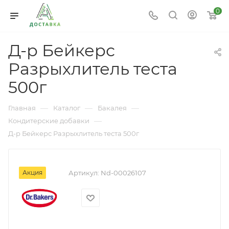
0
Д-р Бейкерс
Разрыхлитель теста
500г
—
—
—
Главная
Каталог
Бакалея
—
Кондитерские добавки
Д-р Бейкерс Разрыхлитель теста 500г
Акция
Артикул:
Nd-00026107