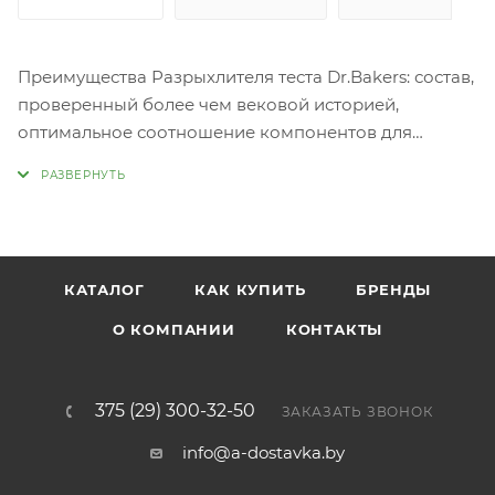
Преимущества Разрыхлителя теста Dr.Bakers: состав,
проверенный более чем вековой историей,
оптимальное соотношение компонентов для
стабильного качества готовых изделий,
высококачественное сырье, соответствующее
международным стандартам Dr.Bakers, не оставляет
запаха и послевкусия, формирует равномерную
пористую структуру мякиша, обспечивает
КАТАЛОГ
КАК КУПИТЬ
БРЕНДЫ
максимальный симметричный подъем теста, делает
песочное тесто более нежным и рассыпчатым,
О КОМПАНИИ
КОНТАКТЫ
подходит для всех видов муки.
375 (29) 300-32-50
ЗАКАЗАТЬ ЗВОНОК
info@a-dostavka.by