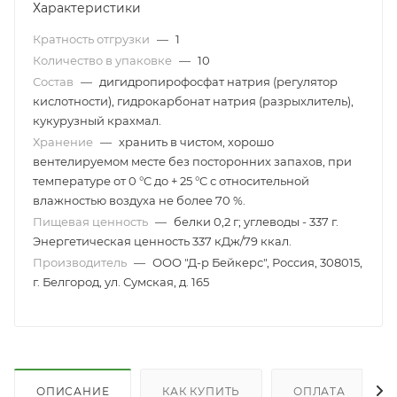
Характеристики
Кратность отгрузки
—
1
Количество в упаковке
—
10
Состав
—
дигидропирофосфат натрия (регулятор
кислотности), гидрокарбонат натрия (разрыхлитель),
кукурузный крахмал.
Хранение
—
хранить в чистом, хорошо
вентелируемом месте без посторонних запахов, при
температуре от 0 °C до + 25 °C с относительной
влажностью воздуха не более 70 %.
Пищевая ценность
—
белки 0,2 г; углеводы - 337 г.
Энергетическая ценность 337 кДж/79 ккал.
Производитель
—
ООО "Д-р Бейкерс", Россия, 308015,
г. Белгород, ул. Сумская, д. 165
ОПИСАНИЕ
КАК КУПИТЬ
ОПЛАТА