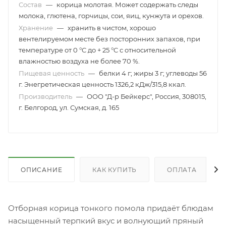
Состав
—
корица молотая. Может содержать следы
молока, глютена, горчицы, сои, яиц, кунжута и орехов.
Хранение
—
хранить в чистом, хорошо
вентелируемом месте без посторонних запахов, при
температуре от 0 °C до + 25 °C с относительной
влажностью воздуха не более 70 %.
Пищевая ценность
—
белки 4 г; жиры 3 г; углеводы 56
г. Энегретическая ценность 1326,2 кДж/315,8 ккал.
Производитель
—
ООО "Д-р Бейкерс", Россия, 308015,
г. Белгород, ул. Сумская, д. 165
ОПИСАНИЕ
КАК КУПИТЬ
ОПЛАТА
Отборная корица тонкого помола придаёт блюдам
насыщенный терпкий вкус и волнующий пряный