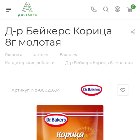
0
Д-р Бейкерс Корица
8г молотая
—
—
—
Главная
Каталог
Бакалея
—
Кондитерские добавки
Д-р Бейкерс Корица 8г молотая
Артикул:
Nd-00026694