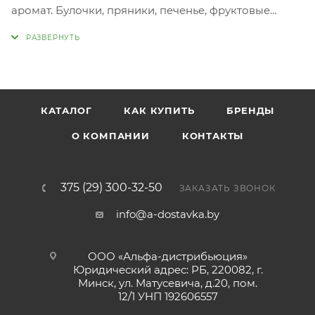
аромат. Булочки, пряники, печенье, фруктовые
десерты или согревающий глинтвейн - что бы вы ни
задумали приготовить, превосходный аромат
Корицы Dr. Bakers идеально подойдёт как для
выпечки, так и для напитков.
КАТАЛОГ
КАК КУПИТЬ
БРЕНДЫ
О КОМПАНИИ
КОНТАКТЫ
375 (29) 300-32-50
ЗАКАЗАТЬ ЗВОНОК
info@a-dostavka.by
ООО «Альфа-дистрибьюция»
Юридический адрес: РБ, 220082, г.
Минск, ул. Матусевича, д.20, пом.
12/1 УНП 192606557