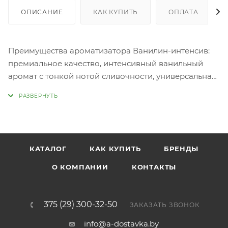
ОПИСАНИЕ
КАК КУПИТЬ
ОПЛАТА
Преимущества ароматизатора Ванилин-интенсив:
премиальное качество, интенсивный ванильный
аромат с тонкой нотой сливочности, универсальная
добавка для приготовления выпечки, десертов,
напитков и соусов, высокая концентрация
ароматических веществ позволяет сократить
дозировку и обеспечивает экономное
использование, сохраняет аромат после выпечки –
КАТАЛОГ
КАК КУПИТЬ
БРЕНДЫ
устойчив к воздействию высоких температур,
удобен в хранении благодаря специальной
О КОМПАНИИ
КОНТАКТЫ
упаковке с устойчивым дном и замком.
375 (29) 300-32-50
ЗАКАЗАТЬ ЗВОНОК
info@a-dostavka.by