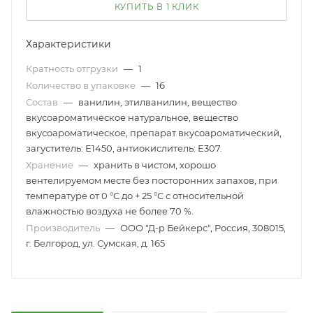
КУПИТЬ В 1 КЛИК
Характеристики
Кратность отгрузки
—
1
Количество в упаковке
—
16
Состав
—
ванилин, этилванилин, вещество
вкусоароматическое натуральное, вещество
вкусоароматическое, препарат вкусоароматический,
загуститель: Е1450, антиокислитель: Е307.
Хранение
—
хранить в чистом, хорошо
вентелируемом месте без посторонних запахов, при
температуре от 0 °C до + 25 °C с относительной
влажностью воздуха не более 70 %.
Производитель
—
ООО "Д-р Бейкерс", Россия, 308015,
г. Белгород, ул. Сумская, д. 165