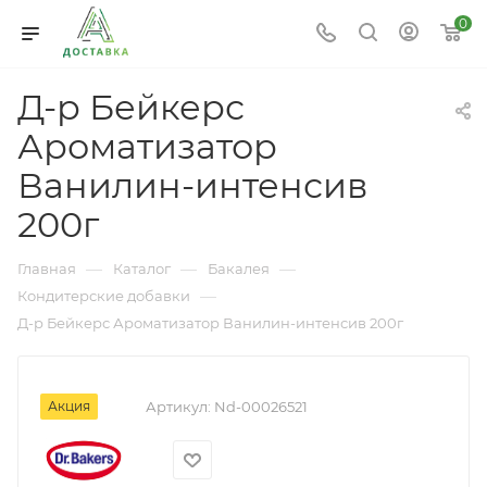
0
Д-р Бейкерс
Ароматизатор
Ванилин-интенсив
200г
—
—
—
Главная
Каталог
Бакалея
—
Кондитерские добавки
Д-р Бейкерс Ароматизатор Ванилин-интенсив 200г
Акция
Артикул:
Nd-00026521