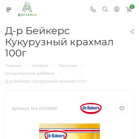
0
Д-р Бейкерс
Кукурузный крахмал
100г
—
—
—
Главная
Каталог
Бакалея
—
Кондитерские добавки
Д-р Бейкерс Кукурузный крахмал 100г
Артикул:
Nd-00025391