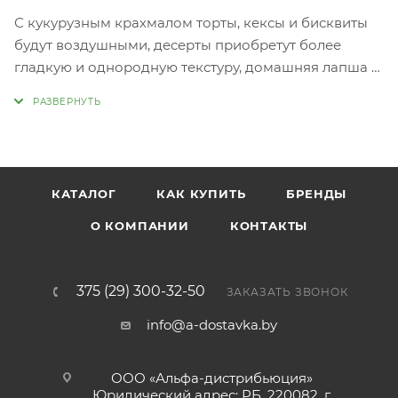
С кукурузным крахмалом торты, кексы и бисквиты
будут воздушными, десерты приобретут более
гладкую и однородную текстуру, домашняя лапша и
клецки не потеряют форму и сохранят аппетитный
вид в процессе приготовления.
КАТАЛОГ
КАК КУПИТЬ
БРЕНДЫ
О КОМПАНИИ
КОНТАКТЫ
375 (29) 300-32-50
ЗАКАЗАТЬ ЗВОНОК
info@a-dostavka.by
ООО «Альфа-дистрибьюция»
Юридический адрес: РБ, 220082, г.