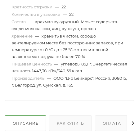
Кратность отгрузки
—
22
Количество в упаковке
—
22
Состав
—
крахмал кукурузный. Может содержать
следы молока, сои, яиц, кунжута, орехов.
Хранение
—
хранить в чистом, хорошо
вентелируемом месте без посторонних запахов, при
температуре от 0 °C до + 25 °C с относительной
влажностью воздуха не более 70 %.
Пищевая ценность
—
углеводы 85,1 г. Энергетическая
ценность 1447,38 кДж/340,56 ккал.
Производитель
—
ООО "Д-р Бейкерс", Россия, 308015,
г. Белгород, ул. Сумская, д. 165
ОПИСАНИЕ
КАК КУПИТЬ
ОПЛАТА