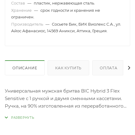
Состав
—
пластик, нержавеющая сталь.
Хранение
—
срок годности и хранения не
ограничен.
Производитель
—
Сосьете Бик, БИК Виолекс С.А., ул.
Айос Афанасиос, 14569 Аникси, Аттика, Греция.
ОПИСАНИЕ
КАК КУПИТЬ
ОПЛАТА
Универсальная мужская бритва BIC Hybrid 3 Flex
Sensitive с 1 ручкой и двумя сменными кассетами.
Ручка, на 90% изготовленная из переработанного
пластика, и кассеты с тремя титановыми лезвиями,
созданные с использованием нанотехнологий для
обеспечения более чистого бритья. Плавающая