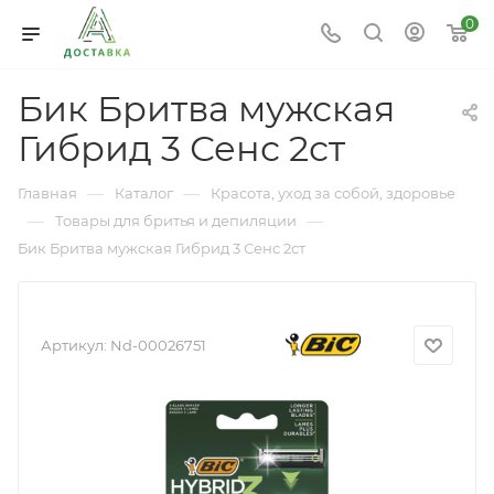
0
Бик Бритва мужская
Гибрид 3 Сенс 2ст
—
—
Главная
Каталог
Красота, уход за собой, здоровье
—
—
Товары для бритья и депиляции
Бик Бритва мужская Гибрид 3 Сенс 2ст
Артикул:
Nd-00026751