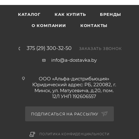
головка и 3 подвижных лезвия индивидуально
подстраиваются к контурам лица.
КАТАЛОГ
КАК КУПИТЬ
БРЕНДЫ
О КОМПАНИИ
КОНТАКТЫ
375 (29) 300-32-50
ЗАКАЗАТЬ ЗВОНОК
info@a-dostavka.by
ООО «Альфа-дистрибьюция»
Юридический адрес: РБ, 220082, г.
Минск, ул. Матусевича, д.20, пом.
12/1 УНП 192606557
ПОДПИСАТЬСЯ НА РАССЫЛКУ
ПОЛИТИКА КОНФИДЕНЦИАЛЬНОСТИ